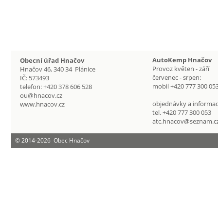
AutoKemp Hnačov
Obecní úřad Hnačov
Provoz květen - září
Hnačov 46, 340 34 Plánice
červenec - srpen:
IČ: 573493
mobil +420 777 300 05
telefon: +420 378 606 528
ou@hnacov.cz
objednávky a informac
www.hnacov.cz
tel. +420 777 300 053
atc.hnacov@seznam.c
©
2014-2026 Obec Hnačov