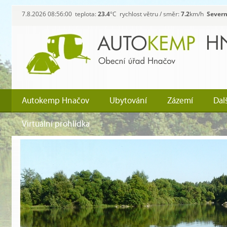
7.8.2026 08:56:00 teplota:
23.4
°C rychlost větru / směr:
7.2
km/h
Severn
Autokemp Hnačov
Ubytování
Zázemí
Dal
Virtuální prohlídka