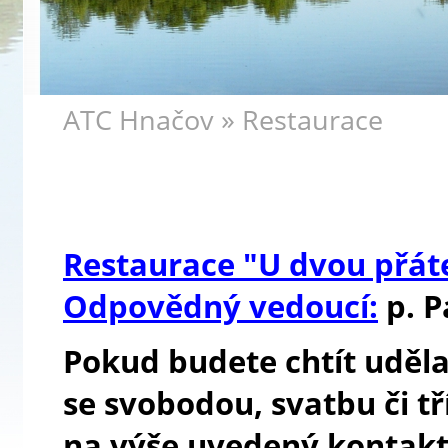
»
ATC Hnačov
Restaurace
Restaurace "U dvou přát
Odpovědný vedoucí:
p. 
Pokud budete chtít uděla
se svobodou, svatbu či tř
na výše uvedený kontakt